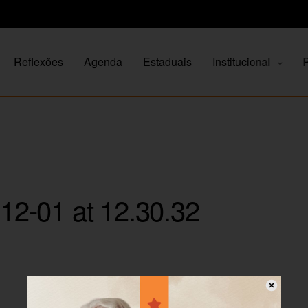
Reflexões
Agenda
Estaduais
Institucional
P
2-01 at 12.30.32