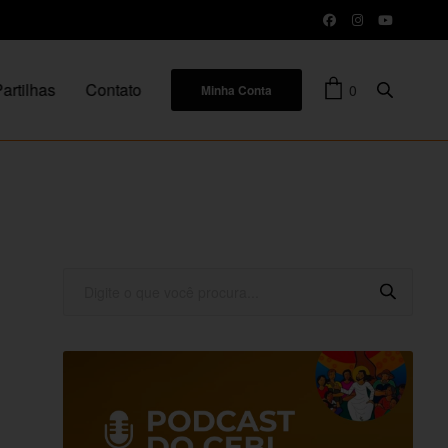
artilhas
Contato
0
Minha Conta