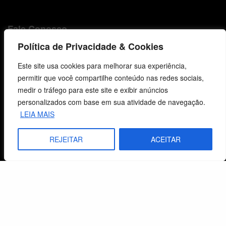
Fale Conosco
Política de Privacidade & Cookies
E-mails
vendas@cebi.org.br
Este site usa cookies para melhorar sua experiência,
comunicacao@cebi.org.br
permitir que você compartilhe conteúdo nas redes sociais,
medir o tráfego para este site e exibir anúncios
WhatsApp / Vendas
personalizados com base em sua atividade de navegação.
+55 (51) 99734-4518
LEIA MAIS
WhatsApp / Comunicação
REJEITAR
ACEITAR
+55 (51) 99799-3041
© 2026 Centro de Estudos Biblicos. Todos os direitos reservados. By Zwei Arts.