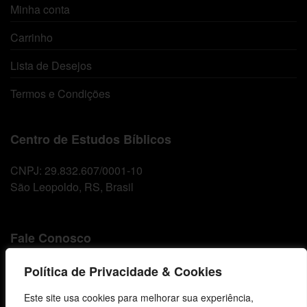
Minha conta
Carrinho
Lista de Desejos
Termos e Condições
Centro de Estudos Bíblicos
CNPJ: 29.832.607/0001-10
São Leopoldo, RS, Brasil
Fale Conosco
E-mails
Política de Privacidade & Cookies
vendas@cebi.org.br
Este site usa cookies para melhorar sua experiência,
comunicacao@cebi.org.br