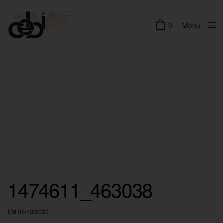
0
Menu
Close
1474611_463038
EM 05/10/2020