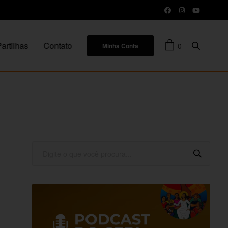
artilhas
Contato
0
Minha Conta