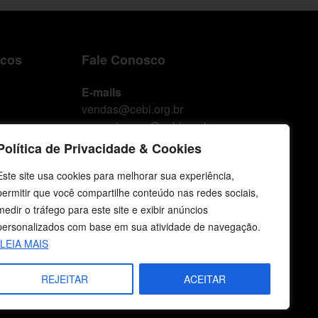
icos
Fale Conosco
E-mails
vendas@cebi.org.br
comunicacao@cebi.org.br
Política de Privacidade & Cookies
WhatsApp / Vendas
+55 (51) 99734-4518
Este site usa cookies para melhorar sua experiência,
permitir que você compartilhe conteúdo nas redes sociais,
WhatsApp / Comunicação
medir o tráfego para este site e exibir anúncios
+55 (51) 99799-3041
personalizados com base em sua atividade de navegação.
LEIA MAIS
REJEITAR
ACEITAR