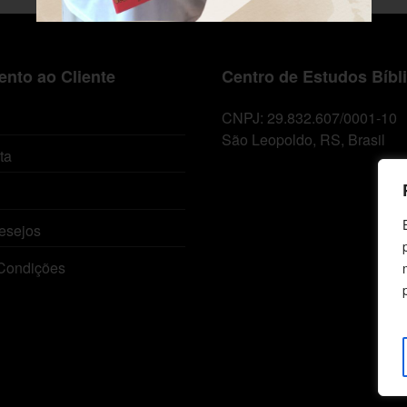
nto ao Cliente
Centro de Estudos Bíbl
CNPJ: 29.832.607/0001-10
São Leopoldo, RS, Brasil
ta
esejos
Condições