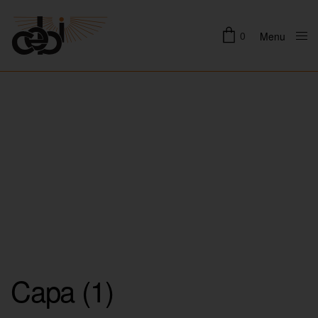
0
Menu
Close
Capa (1)