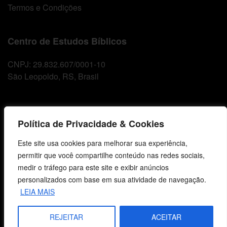
Termos e Condições
Centro de Estudos Bíblicos
CNPJ: 29.832.607/0001-10
São Leopoldo, RS, Brasil
Fale Conosco
Política de Privacidade & Cookies
E-mails
Este site usa cookies para melhorar sua experiência,
vendas@cebi.org.br
permitir que você compartilhe conteúdo nas redes sociais,
comunicacao@cebi.org.br
medir o tráfego para este site e exibir anúncios
personalizados com base em sua atividade de navegação.
WhatsApp / Vendas
LEIA MAIS
+55 (51) 99734-4518
WhatsApp / Comunicação
REJEITAR
ACEITAR