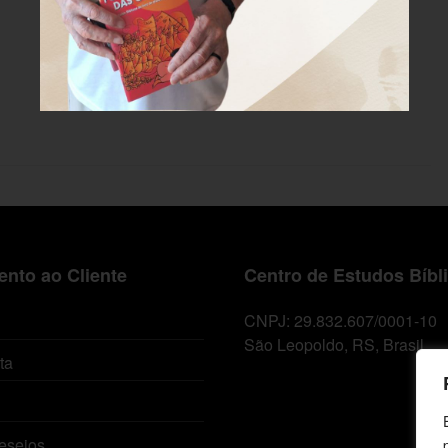
nto ao Cliente
Centro de Estudos Bíbl
CNPJ: 29.832.607/0001-10
São Leopoldo, RS, Brasil
ta
esejos