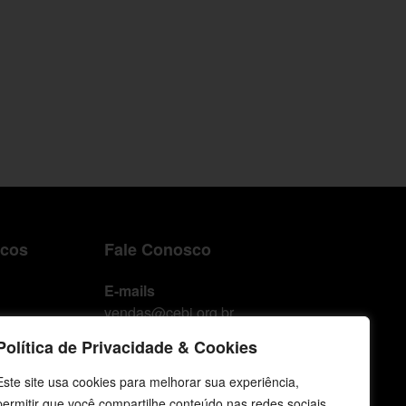
icos
Fale Conosco
E-mails
vendas@cebi.org.br
comunicacao@cebi.org.br
Política de Privacidade & Cookies
WhatsApp / Vendas
Este site usa cookies para melhorar sua experiência,
+55 (51) 99734-4518
permitir que você compartilhe conteúdo nas redes sociais,