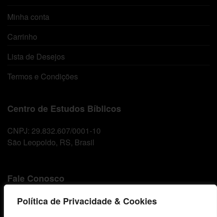
Minha conta
Carrinho
Lista de Desejos
Termos e Condições
Centro de Estudos Bíblicos
CNPJ: 29.832.607/0001-10
São Leopoldo, RS, Brasil
Fale Conosco
E-mails
Política de Privacidade & Cookies
vendas@cebi.org.br