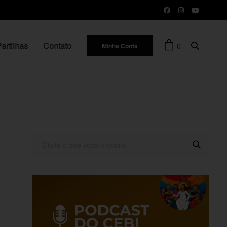
artilhas
Contato
0
Minha Conta