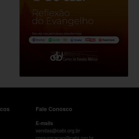
icos
Fale Conosco
E-mails
vendas@cebi.org.br
comunicacao@cebi.org.br