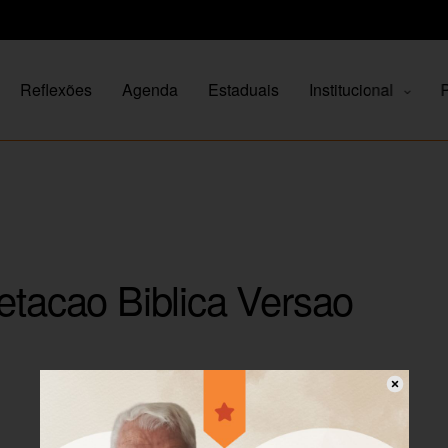
Reflexões
Agenda
Estaduais
Institucional
P
etacao Biblica Versao