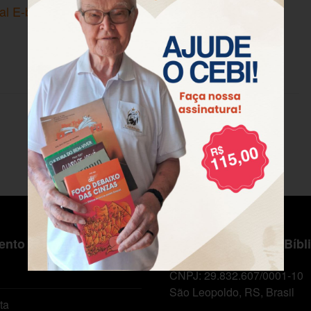
nal E-book
nto ao Cliente
Centro de Estudos Bíbl
CNPJ: 29.832.607/0001-10
São Leopoldo, RS, Brasil
ta