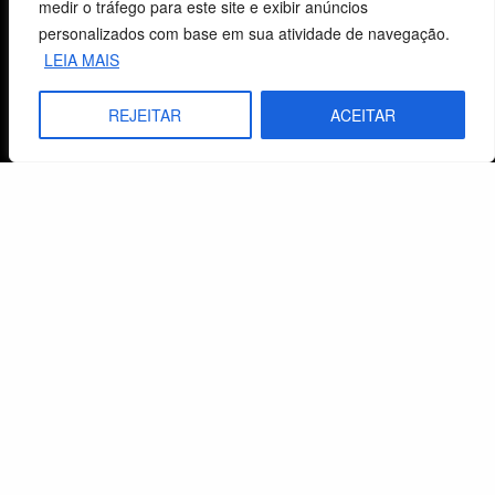
medir o tráfego para este site e exibir anúncios
Estaduais
personalizados com base em sua atividade de navegação.
LEIA MAIS
História
Objetivos
REJEITAR
ACEITAR
Método
Política de Privacidade
Atendimento ao Cliente
Livraria
Minha conta
Carrinho
Lista de Desejos