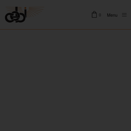
0
Menu
Close