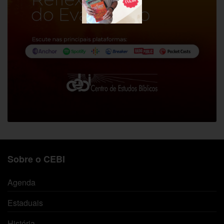
Sobre o CEBI
Agenda
Estaduais
História